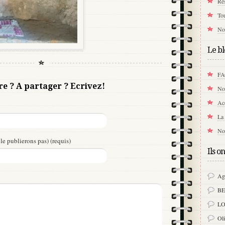
Rés
Tou
Not
Le bl
F
re ? A partager ? Ecrivez!
Not
Acc
La 
No
le publierons pas) (requis)
Ils o
Ag
B
LO
Ol