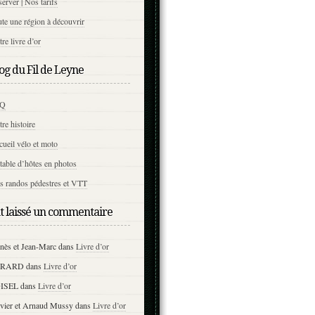
erver | Nos tarifs
te une région à découvrir
re livre d’or
og du Fil de Leyne
AQ
re histoire
ueil vélo et moto
table d’hôtes en photos
s randos pédestres et VTT
nt laissé un commentaire
nès et Jean-Marc
dans
Livre d’or
ERARD
dans
Livre d’or
ISEL
dans
Livre d’or
ivier et Arnaud Mussy
dans
Livre d’or