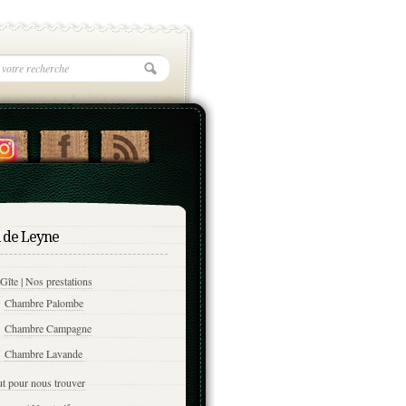
l de Leyne
Gîte | Nos prestations
Chambre Palombe
Chambre Campagne
Chambre Lavande
t pour nous trouver