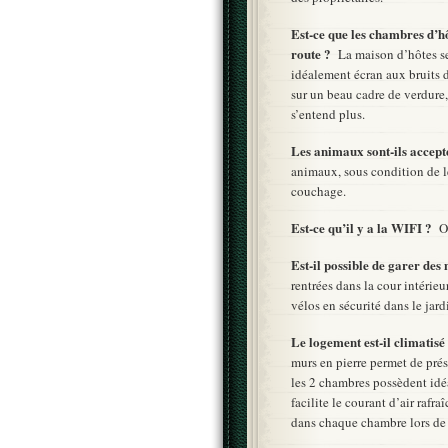
Est-ce que les chambres d’h
route ?
La maison d’hôtes se 
idéalement écran aux bruits d
sur un beau cadre de verdure, 
s’entend plus.
Les animaux sont-ils accep
animaux, sous condition de le
couchage.
Est-ce qu’il y a la WIFI ?
O
Est-il possible de garer des
rentrées dans la cour intérieu
vélos en sécurité dans le jard
Le logement est-il climatis
murs en pierre permet de prés
les 2 chambres possèdent idéa
facilite le courant d’air rafra
dans chaque chambre lors de f