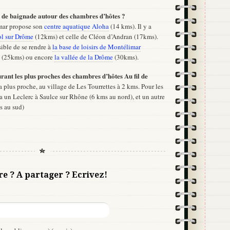
t de baignade autour des chambres d’hôtes ?
mar propose son
centre aquatique Aloha
(14 kms). Il y a
ol sur Drôme
(12kms) et celle de Cléon d’Andran (17kms).
sible de se rendre à
la base de loisirs de Montélimar
s (25kms) ou encore
la vallée de la Drôme
(30kms).
urant les plus proches des chambres d’hôtes Au fil de
a plus proche, au village de Les Tourrettes à 2 kms. Pour les
 a un Leclerc à Saulce sur Rhône (6 kms au nord), et un autre
s au sud)
re ? A partager ? Ecrivez!