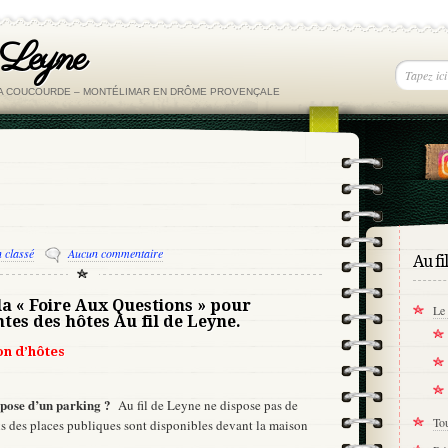
 Leyne
LA COUCOURDE – MONTÉLIMAR EN DRÔME PROVENÇALE
 classé
Aucun commentaire
Au fi
la « Foire Aux Questions » pour
Le 
tes des hôtes Au fil de Leyne.
on d’hôtes
ispose d’un parking ?
Au fil de Leyne ne dispose pas de
Tou
is des places publiques sont disponibles devant la maison