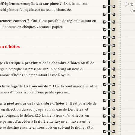
n réfrigérateur/congélateur sur place ?
Oui, la maison
Em
 réfrigérateur/congélateur au rez de chaussée.
d’o
vacances connect ?
Oui, il est possible de régler le séjour en
out comme en chèques vacances papier.
son d’hôtes
ge électrique à proximité de la chambre d’hôtes Au fil de
ge électrique est présente sur un parking au nord du
chambre d’hôtes en empruntant la rue Royale.
ns le village de La Coucourde ?
Oui, la boulangerie se situe
bres d’hôtes, à côté d’une petite épicerie.
ner à pied autour de la chambre d’hôtes ?
Il est possible de
e en direction du sud, jusqu’au hameau de Derbières et
ge longeant le rhône. (2,5 kms environ). Par ailleurs, en
le permet d’accéder à la rivière Le Leyne en traversant le
 se dessine ensuite en sous bois en suivant le rhône . (3,5