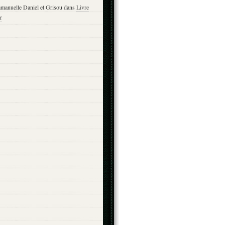
manuelle Daniel et Grisou
dans
Livre
r