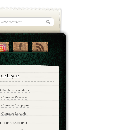
l de Leyne
Gîte | Nos prestations
Chambre Palombe
Chambre Campagne
Chambre Lavande
t pour nous trouver