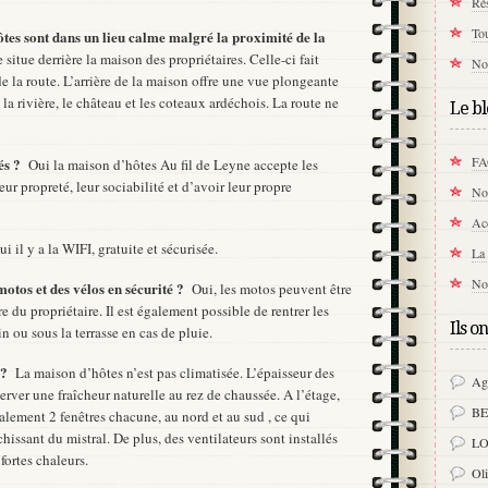
Rés
Tou
ôtes sont dans un lieu calme malgré la proximité de la
situe derrière la maison des propriétaires. Celle-ci fait
Not
e la route. L’arrière de la maison offre une vue plongeante
la rivière, le château et les coteaux ardéchois. La route ne
Le bl
F
tés ?
Oui la maison d’hôtes Au fil de Leyne accepte les
ur propreté, leur sociabilité et d’avoir leur propre
Not
Acc
ui il y a la WIFI, gratuite et sécurisée.
La 
No
 motos et des vélos en sécurité ?
Oui, les motos peuvent être
re du propriétaire. Il est également possible de rentrer les
Ils o
in ou sous la terrasse en cas de pluie.
é ?
La maison d’hôtes n’est pas climatisée. L’épaisseur des
Ag
erver une fraîcheur naturelle au rez de chaussée. A l’étage,
B
lement 2 fenêtres chacune, au nord et au sud , ce qui
îchissant du mistral. De plus, des ventilateurs sont installés
LO
ortes chaleurs.
Ol