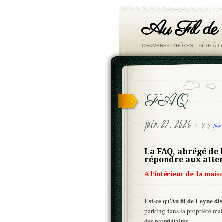
Au Fil de
CHAMBRES D'HÔTES – GÎTE À 
FAQ
Juin 27, 2026 -
Non
La FAQ, abrégé de 
répondre aux atten
A l’intérieur de la mais
Est-ce qu’Au fil de Leyne d
parking dans la propriété ma
des propriétaires.