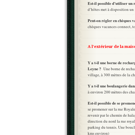
Est-il possible d’utiliser u
d’hôtes met à disposition un
Peut-on régler en chèques 
chèques vacances connect, t
A l’extérieur de la mai
Y a t-il une borne de rechar
Leyne ?
Une borne de rechar
village, à 300 mètres de la 
Y a t-il une boulangerie da
à environ 200 mètres des cham
Est-il possible de se prome
se promener sur la rue Royal
revenir par le chemin de hala
direction du nord la rue roya
parking du tennis. Une boucle
kms environ)