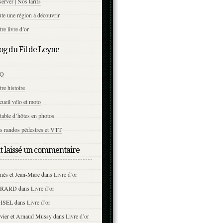
erver | Nos tarifs
te une région à découvrir
re livre d’or
og du Fil de Leyne
AQ
re histoire
ueil vélo et moto
table d’hôtes en photos
s randos pédestres et VTT
nt laissé un commentaire
nès et Jean-Marc
dans
Livre d’or
ERARD
dans
Livre d’or
ISEL
dans
Livre d’or
ivier et Arnaud Mussy
dans
Livre d’or