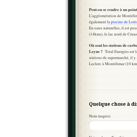
Peut-on se rendre à un poin
L’agglomération de Montéli
également
la piscine de Lori
En eaux naturelles, il est pos
(14kms), le lac nord de Crua
Où sont les stations de carb
Leyne ?
Total Energies est l
stations de supermarché, il y
Leclerc à Montélimar (10 km
Quelque chose à di
Nom (requis)