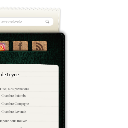
l de Leyne
Gîte | Nos prestations
Chambre Palombe
Chambre Campagne
Chambre Lavande
t pour nous trouver