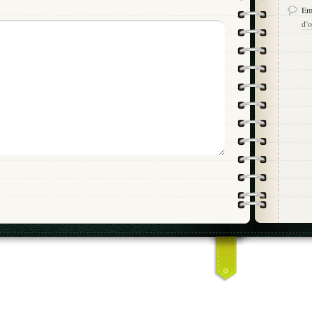
Em
d’o