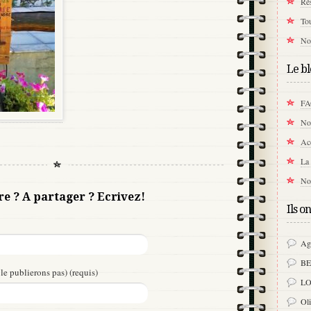
Rés
Tou
Not
Le bl
F
Not
Acc
La 
No
re ? A partager ? Ecrivez!
Ils o
Ag
B
le publierons pas) (requis)
LO
Ol