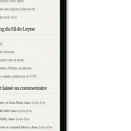
erver | Nos tarifs
te une région à découvrir
re livre d’or
og du Fil de Leyne
AQ
re histoire
ueil vélo et moto
table d’hôtes en photos
s randos pédestres et VTT
nt laissé un commentaire
nès et Jean-Marc
dans
Livre d’or
ERARD
dans
Livre d’or
ISEL
dans
Livre d’or
ivier et Arnaud Mussy
dans
Livre d’or