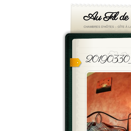
Au Fil de
CHAMBRES D'HÔTES – GÎTE À 
20190330_