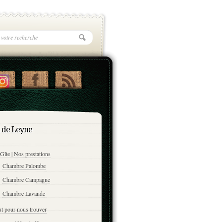
l de Leyne
Gîte | Nos prestations
Chambre Palombe
Chambre Campagne
Chambre Lavande
t pour nous trouver