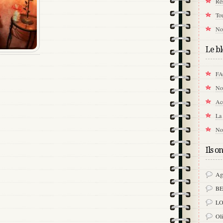
Rés
Tou
Not
Le bl
F
Not
Acc
La 
No
Ils o
Ag
B
LO
Ol