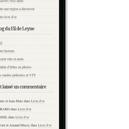
erver | Nos tarifs
te une région à découvrir
re livre d’or
og du Fil de Leyne
AQ
re histoire
ueil vélo et moto
table d’hôtes en photos
s randos pédestres et VTT
nt laissé un commentaire
nès et Jean-Marc
dans
Livre d’or
ERARD
dans
Livre d’or
ISEL
dans
Livre d’or
ivier et Arnaud Mussy
dans
Livre d’or