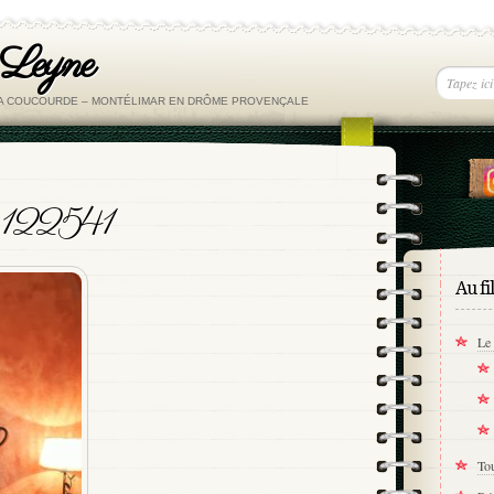
 Leyne
LA COUCOURDE – MONTÉLIMAR EN DRÔME PROVENÇALE
122541
Au fi
Le 
Tou