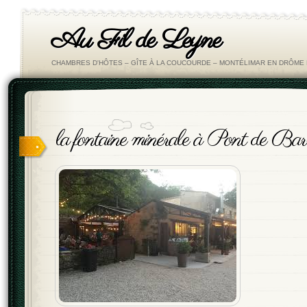
Au Fil de Leyne
CHAMBRES D'HÔTES – GÎTE À LA COUCOURDE – MONTÉLIMAR EN DRÔM
la fontaine minérale à Pont de Bar