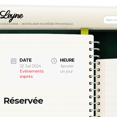
 Leyne
LA COUCOURDE – MONTÉLIMAR EN DRÔME PROVENÇALE
DATE
HEURE
22 Juil 2024
Ajouter
Evénements
un jour
éxpirés
Réservée