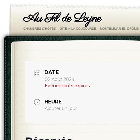
Au Fil de Leyne
CHAMBRES D'HÔTES – GÎTE À LA COUCOURDE – MONTÉLIMAR EN DRÔM
DATE
02 Août 2024
Evénements éxpirés
HEURE
Ajouter un jour