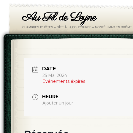
Au Fil de Leyne
CHAMBRES D'HÔTES – GÎTE À LA COUCOURDE – MONTÉLIMAR EN DRÔM
DATE
25 Mai 2024
Evénements éxpirés
HEURE
Ajouter un jour