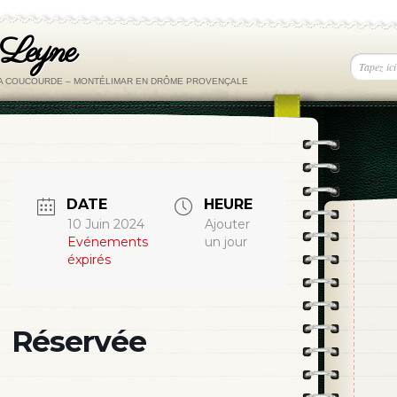
 Leyne
LA COUCOURDE – MONTÉLIMAR EN DRÔME PROVENÇALE
DATE
HEURE
10 Juin 2024
Ajouter
Evénements
un jour
éxpirés
Réservée