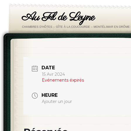
Au Fil de Leyne
CHAMBRES D'HÔTES – GÎTE À LA COUCOURDE – MONTÉLIMAR EN DRÔM
DATE
15 Avr 2024
Evénements éxpirés
HEURE
Ajouter un jour