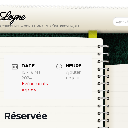
 Leyne
LA COUCOURDE – MONTÉLIMAR EN DRÔME PROVENÇALE
DATE
HEURE
15 - 16 Mai
Ajouter
2024
un jour
Evénements
éxpirés
Réservée