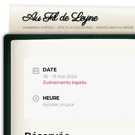
Au Fil de Leyne
CHAMBRES D'HÔTES – GÎTE À LA COUCOURDE – MONTÉLIMAR EN DRÔM
DATE
18 - 19 Mai 2024
Evénements éxpirés
HEURE
Ajouter un jour