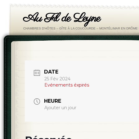
Au Fil de Leyne
CHAMBRES D'HÔTES – GÎTE À LA COUCOURDE – MONTÉLIMAR EN DRÔM
DATE
25 Fév 2024
Evénements éxpirés
HEURE
Ajouter un jour