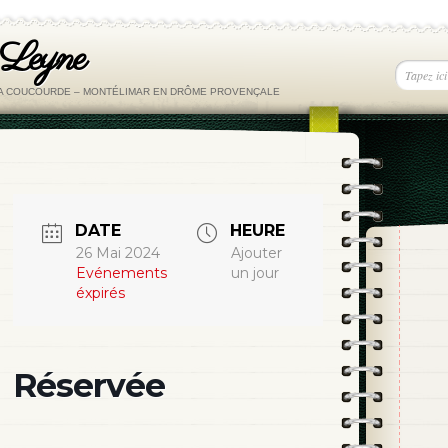
 Leyne
LA COUCOURDE – MONTÉLIMAR EN DRÔME PROVENÇALE
DATE
HEURE
26 Mai 2024
Ajouter
Evénements
un jour
éxpirés
Réservée