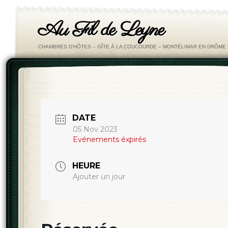
Au Fil de Leyne
CHAMBRES D'HÔTES – GÎTE À LA COUCOURDE – MONTÉLIMAR EN DRÔM
DATE
05 Nov 2023
Evénements éxpirés
HEURE
Ajouter un jour