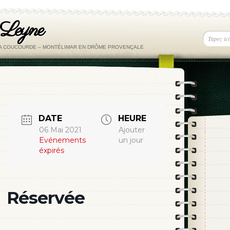
 Leyne
LA COUCOURDE – MONTÉLIMAR EN DRÔME PROVENÇALE
DATE
HEURE
06 Mai 2021
Ajouter
Evénements
un jour
éxpirés
Réservée