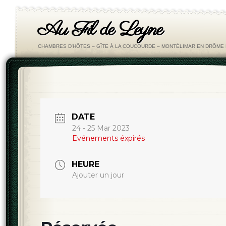
Au Fil de Leyne
CHAMBRES D'HÔTES – GÎTE À LA COUCOURDE – MONTÉLIMAR EN DRÔM
DATE
24 - 25 Mar 2023
Evénements éxpirés
HEURE
Ajouter un jour