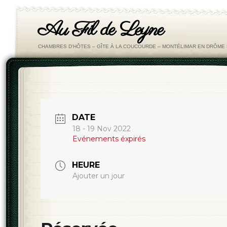
Au Fil de Leyne
CHAMBRES D'HÔTES – GÎTE À LA COUCOURDE – MONTÉLIMAR EN DRÔM
DATE
18 - 19 Nov 2022
Evénements éxpirés
HEURE
Ajouter un jour