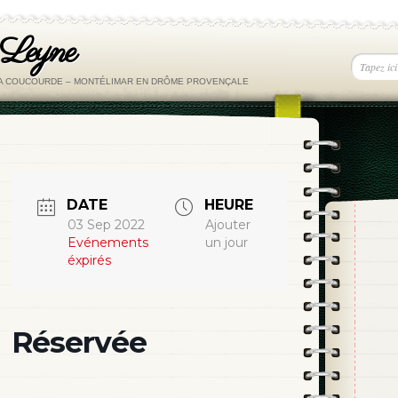
 Leyne
LA COUCOURDE – MONTÉLIMAR EN DRÔME PROVENÇALE
DATE
HEURE
03 Sep 2022
Ajouter
Evénements
un jour
éxpirés
Réservée