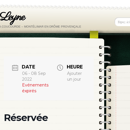
 Leyne
LA COUCOURDE – MONTÉLIMAR EN DRÔME PROVENÇALE
DATE
HEURE
06 - 08 Sep
Ajouter
2022
un jour
Evénements
éxpirés
Réservée