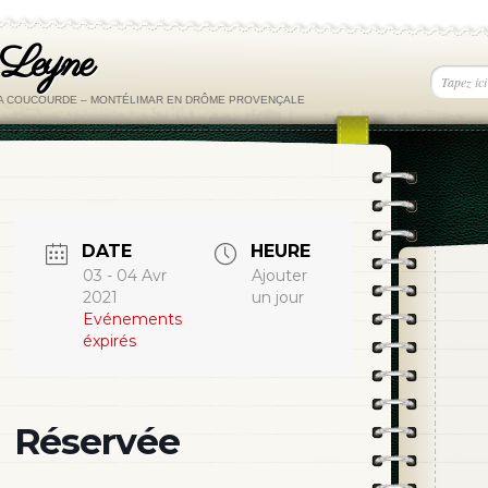
 Leyne
LA COUCOURDE – MONTÉLIMAR EN DRÔME PROVENÇALE
DATE
HEURE
03 - 04 Avr
Ajouter
2021
un jour
Evénements
éxpirés
Réservée