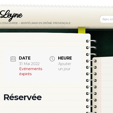
 Leyne
LA COUCOURDE – MONTÉLIMAR EN DRÔME PROVENÇALE
DATE
HEURE
31 Mai 2022
Ajouter
Evénements
un jour
éxpirés
Réservée