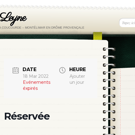
 Leyne
LA COUCOURDE – MONTÉLIMAR EN DRÔME PROVENÇALE
DATE
HEURE
18 Mar 2022
Ajouter
Evénements
un jour
éxpirés
Réservée