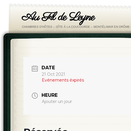
Au Fil de Leyne
CHAMBRES D'HÔTES – GÎTE À LA COUCOURDE – MONTÉLIMAR EN DRÔM
DATE
21 Oct 2021
Evénements éxpirés
HEURE
Ajouter un jour