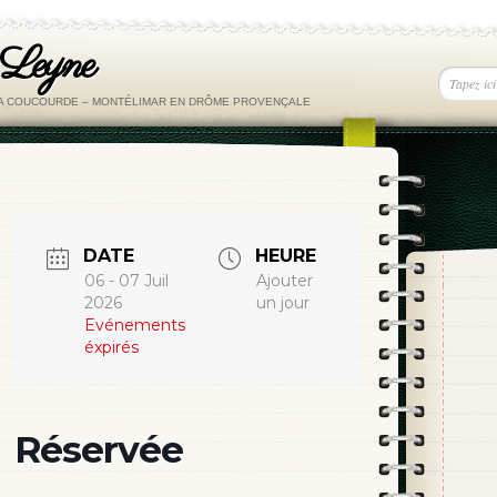
 Leyne
LA COUCOURDE – MONTÉLIMAR EN DRÔME PROVENÇALE
DATE
HEURE
06 - 07 Juil
Ajouter
2026
un jour
Evénements
éxpirés
Réservée