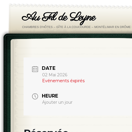
Au Fil de Leyne
CHAMBRES D'HÔTES – GÎTE À LA COUCOURDE – MONTÉLIMAR EN DRÔM
DATE
02 Mai 2026
Evénements éxpirés
HEURE
Ajouter un jour