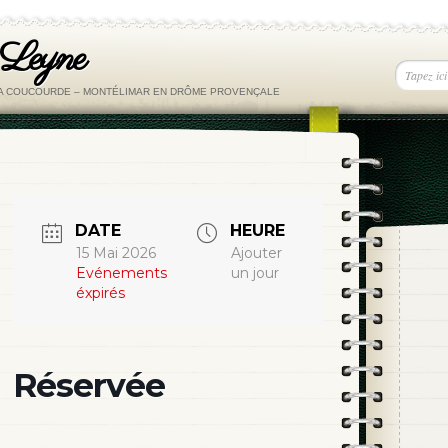
 Leyne
LA COUCOURDE – MONTÉLIMAR EN DRÔME PROVENÇALE
DATE
HEURE
15 Mai 2026
Ajouter
Evénements
un jour
éxpirés
Réservée