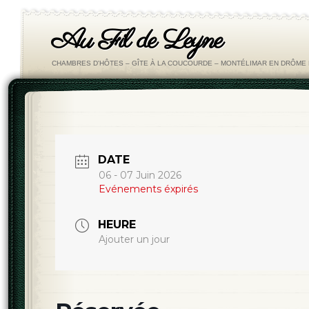
Au Fil de Leyne
CHAMBRES D'HÔTES – GÎTE À LA COUCOURDE – MONTÉLIMAR EN DRÔM
DATE
06 - 07 Juin 2026
Evénements éxpirés
HEURE
Ajouter un jour