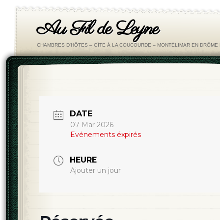
Au Fil de Leyne
CHAMBRES D'HÔTES – GÎTE À LA COUCOURDE – MONTÉLIMAR EN DRÔM
DATE
07 Mar 2026
Evénements éxpirés
HEURE
Ajouter un jour