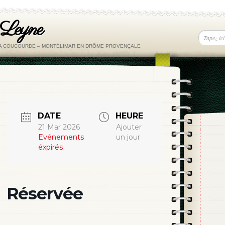
 Leyne
LA COUCOURDE – MONTÉLIMAR EN DRÔME PROVENÇALE
DATE
HEURE
21 Mar 2026
Ajouter
Evénements
un jour
éxpirés
Réservée