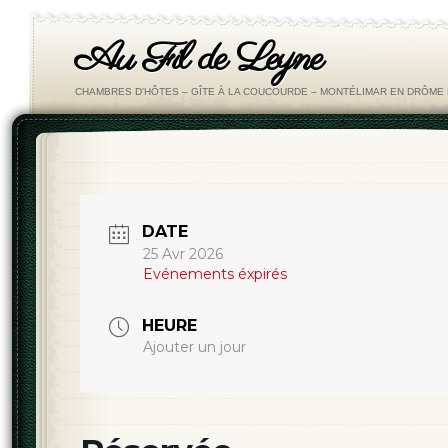
Au Fil de Leyne
CHAMBRES D'HÔTES – GÎTE À LA COUCOURDE – MONTÉLIMAR EN DRÔM
DATE
25 Avr 2026
Evénements éxpirés
HEURE
Ajouter un jour