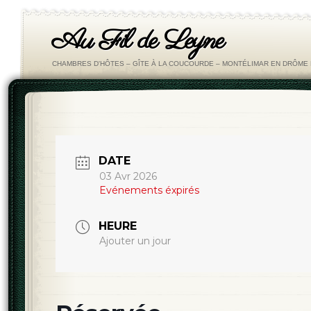
Au Fil de Leyne
CHAMBRES D'HÔTES – GÎTE À LA COUCOURDE – MONTÉLIMAR EN DRÔM
DATE
03 Avr 2026
Evénements éxpirés
HEURE
Ajouter un jour