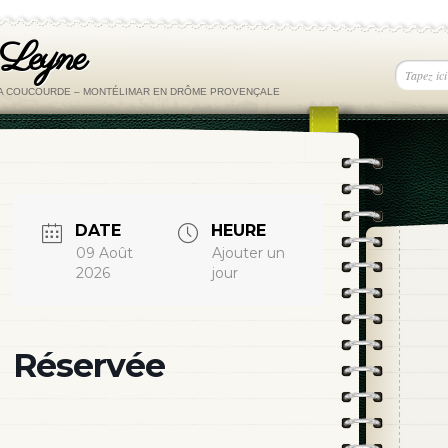
 Leyne
LA COUCOURDE – MONTÉLIMAR EN DRÔME PROVENÇALE
DATE
HEURE
09 Août
Ajouter un
2026
jour
Réservée