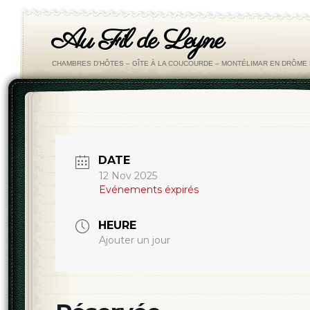
Au Fil de Leyne
CHAMBRES D'HÔTES – GÎTE À LA COUCOURDE – MONTÉLIMAR EN DRÔM
DATE
12 Nov 2025
Evénements éxpirés
HEURE
Ajouter un jour