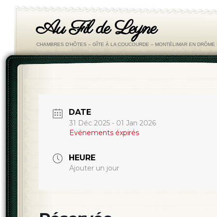
Au Fil de Leyne
CHAMBRES D'HÔTES – GÎTE À LA COUCOURDE – MONTÉLIMAR EN DRÔM
DATE
31 Déc 2025
- 01 Jan 2026
Evénements éxpirés
HEURE
Ajouter un jour