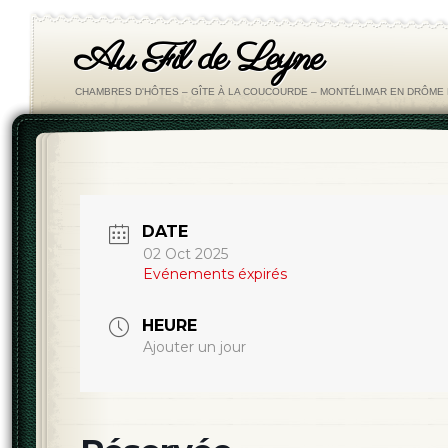
Au Fil de Leyne
CHAMBRES D'HÔTES – GÎTE À LA COUCOURDE – MONTÉLIMAR EN DRÔM
DATE
02 Oct 2025
Evénements éxpirés
HEURE
Ajouter un jour