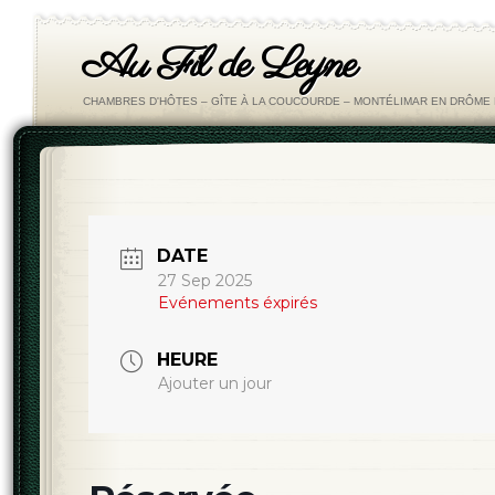
Au Fil de Leyne
CHAMBRES D'HÔTES – GÎTE À LA COUCOURDE – MONTÉLIMAR EN DRÔM
DATE
27 Sep 2025
Evénements éxpirés
HEURE
Ajouter un jour