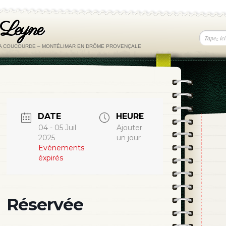
 Leyne
LA COUCOURDE – MONTÉLIMAR EN DRÔME PROVENÇALE
DATE
HEURE
04 - 05 Juil
Ajouter
2025
un jour
Evénements
éxpirés
Réservée