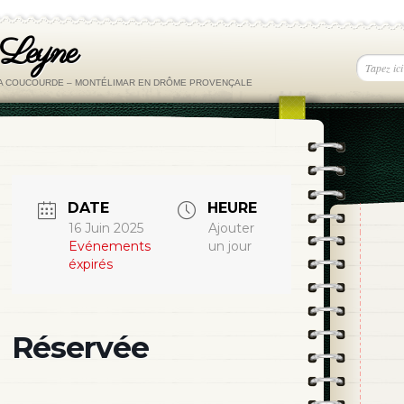
 Leyne
LA COUCOURDE – MONTÉLIMAR EN DRÔME PROVENÇALE
DATE
HEURE
16 Juin 2025
Ajouter
Evénements
un jour
éxpirés
Réservée