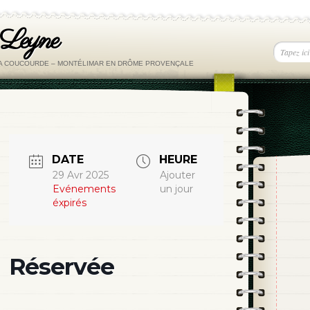
 Leyne
LA COUCOURDE – MONTÉLIMAR EN DRÔME PROVENÇALE
DATE
HEURE
29 Avr 2025
Ajouter
Evénements
un jour
éxpirés
Réservée