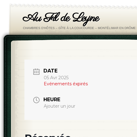
Au Fil de Leyne
CHAMBRES D'HÔTES – GÎTE À LA COUCOURDE – MONTÉLIMAR EN DRÔM
DATE
05 Avr 2025
Evénements éxpirés
HEURE
Ajouter un jour