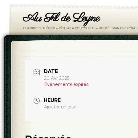
Au Fil de Leyne
CHAMBRES D'HÔTES – GÎTE À LA COUCOURDE – MONTÉLIMAR EN DRÔM
DATE
20 Avr 2025
Evénements éxpirés
HEURE
Ajouter un jour