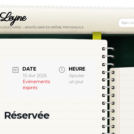
 Leyne
LA COUCOURDE – MONTÉLIMAR EN DRÔME PROVENÇALE
DATE
HEURE
10 Avr 2025
Ajouter
Evénements
un jour
éxpirés
Réservée