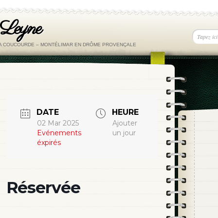
 Leyne
LA COUCOURDE – MONTÉLIMAR EN DRÔME PROVENÇALE
DATE
HEURE
02 Mar 2025
Ajouter
Evénements
un jour
éxpirés
Réservée