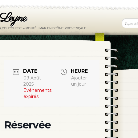
 Leyne
LA COUCOURDE – MONTÉLIMAR EN DRÔME PROVENÇALE
DATE
HEURE
09 Août
Ajouter
2025
un jour
Evénements
éxpirés
Réservée