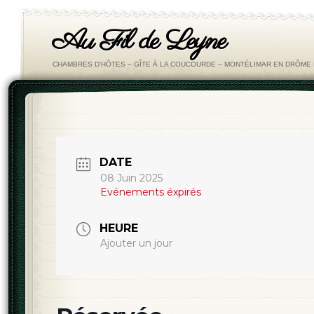
Au Fil de Leyne
CHAMBRES D'HÔTES – GÎTE À LA COUCOURDE – MONTÉLIMAR EN DRÔM
DATE
08 Juin 2025
Evénements éxpirés
HEURE
Ajouter un jour