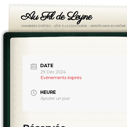
Au Fil de Leyne
CHAMBRES D'HÔTES – GÎTE À LA COUCOURDE – MONTÉLIMAR EN DRÔM
DATE
29 Déc 2024
Evénements éxpirés
HEURE
Ajouter un jour