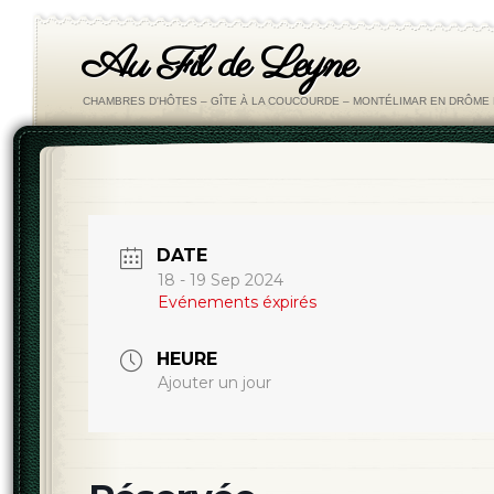
Au Fil de Leyne
CHAMBRES D'HÔTES – GÎTE À LA COUCOURDE – MONTÉLIMAR EN DRÔM
DATE
18 - 19 Sep 2024
Evénements éxpirés
HEURE
Ajouter un jour