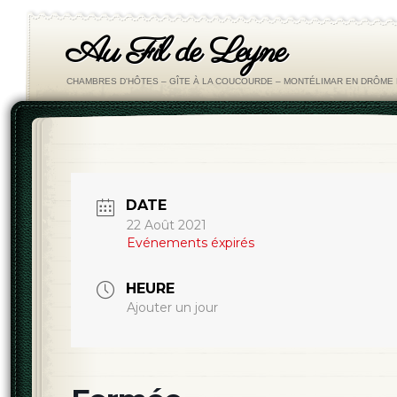
Au Fil de Leyne
CHAMBRES D'HÔTES – GÎTE À LA COUCOURDE – MONTÉLIMAR EN DRÔM
DATE
22 Août 2021
Evénements éxpirés
HEURE
Ajouter un jour