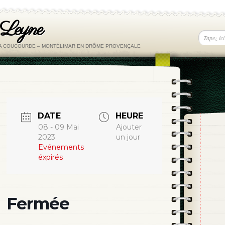
 Leyne
LA COUCOURDE – MONTÉLIMAR EN DRÔME PROVENÇALE
DATE
HEURE
08 - 09 Mai
Ajouter
2023
un jour
Evénements
éxpirés
Fermée